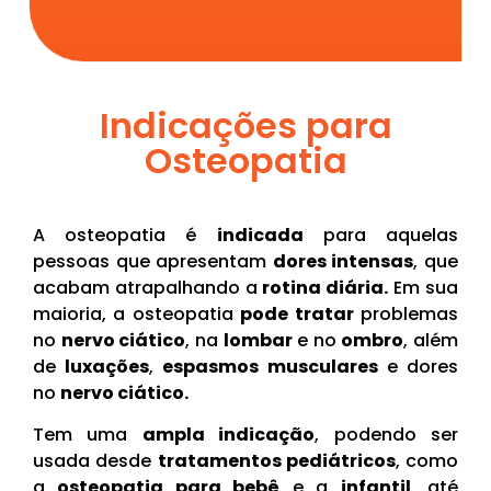
Indicações para
Osteopatia
A osteopatia é
indicada
para aquelas
pessoas que apresentam
dores intensas
, que
acabam atrapalhando a
rotina diária.
Em sua
maioria, a osteopatia
pode tratar
problemas
no
nervo ciático
, na
lombar
e no
ombro
, além
de
luxações
,
espasmos
musculares
e dores
no
nervo ciático.
Tem uma
ampla indicação
, podendo ser
usada desde
tratamentos pediátricos
, como
a
osteopatia para bebê
e a
infantil
, até