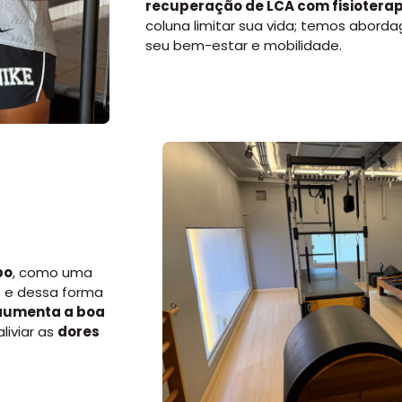
recuperação de LCA com fisioterap
coluna
limitar sua vida; temos aborda
seu bem-estar e mobilidade.
po
, como uma
l
e dessa forma
aumenta a boa
 aliviar as
dores