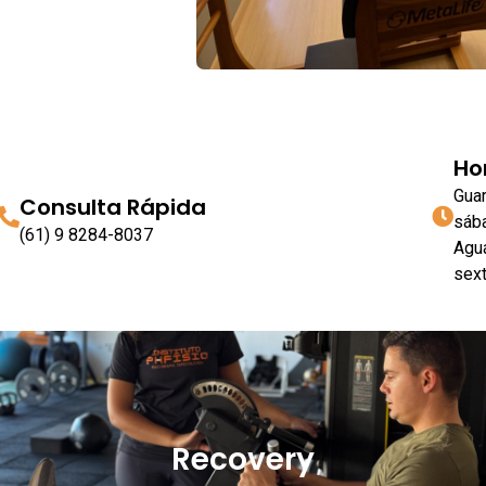
Ho
Guar
Consulta Rápida
sáb
(61) 9 8284-8037
Aguá
sex
Recovery