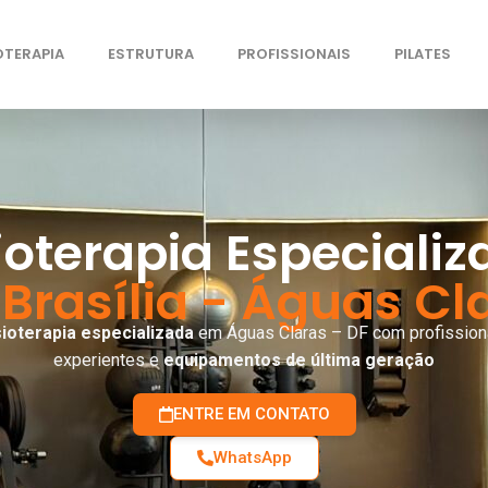
OTERAPIA
ESTRUTURA
PROFISSIONAIS
PILATES
ioterapia Especiali
m
Brasília - Águas Cl
sioterapia especializada
em Águas Claras – DF com profission
experientes e
equipamentos de última geração
ENTRE EM CONTATO
WhatsApp