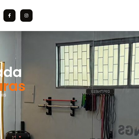
zada
aras
ais