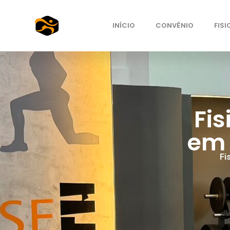
INÍCIO
CONVÊNIO
FISI
Fis
e
Fi