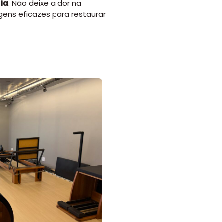
ia
. Não deixe a
dor na
gens eficazes para restaurar