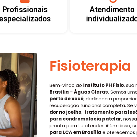
Profissionais
Atendimento
especializados
individualizad
Fisioterapia
Bem-vindo ao
Instituto PH Fisio
, sua
Brasília – Águas Claras
.
Somos um
perto de você
, dedicada a proporcion
recuperação funcional completa. Se
dor no joelho
,
tratamento para les
para
condromalacia patelar
, noss
pronta para te atender. Além disso, 
para LCA em Brasília
e oferecemos 