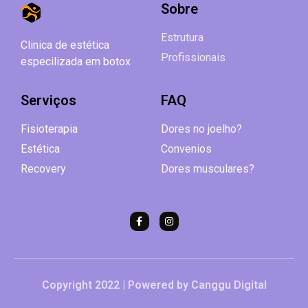
Sobre
Estrutura
Clinica de estética
Profissionais
especilizada em botox
Serviços
FAQ
Fisioterapia
Dores no joelho?
Estética
Convenios
Recovery
Dores musculares?
Copyright 2022 | Powered by Canggu Digital